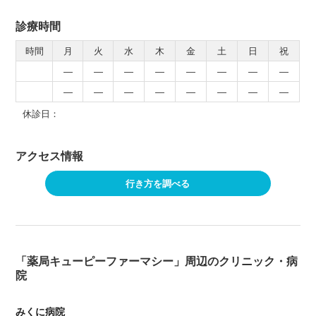
診療時間
時間
月
火
水
木
金
土
日
祝
―
―
―
―
―
―
―
―
―
―
―
―
―
―
―
―
休診日：
アクセス情報
行き方を調べる
「薬局キューピーファーマシー」周辺のクリニック・病
院
みくに病院