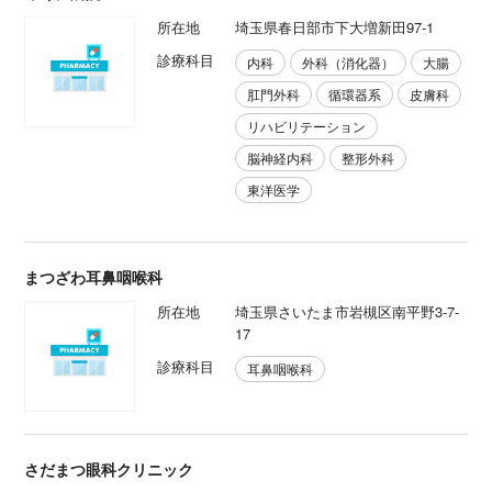
所在地
埼玉県春日部市下大増新田97-1
診療科目
内科
外科（消化器）
大腸
肛門外科
循環器系
皮膚科
リハビリテーション
脳神経内科
整形外科
東洋医学
まつざわ耳鼻咽喉科
所在地
埼玉県さいたま市岩槻区南平野3-7-
17
診療科目
耳鼻咽喉科
さだまつ眼科クリニック