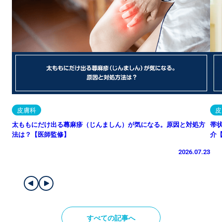
皮膚科
皮
太ももにだけ出る蕁麻疹（じんましん）が気になる。原因と対処方
帯
法は？【医師監修】
介
2026.07.23
すべての記事へ