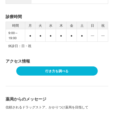
診療時間
時間
月
火
水
木
金
土
日
祝
9:00～
●
●
●
●
●
●
―
―
19:00
休診日：日・祝
アクセス情報
行き方を調べる
薬局からのメッセージ
信頼されるドラッグストア、かかりつけ薬局を目指して