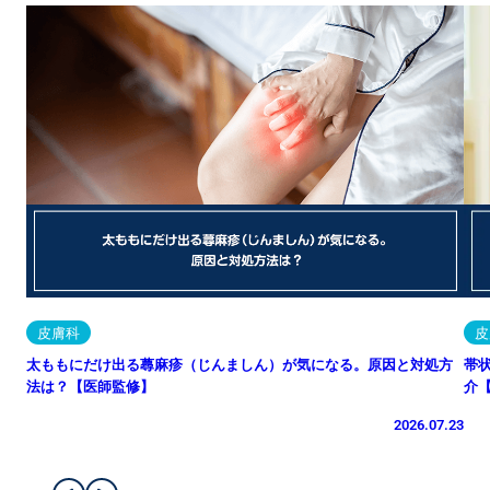
皮膚科
皮
太ももにだけ出る蕁麻疹（じんましん）が気になる。原因と対処方
帯
法は？【医師監修】
介
2026.07.23