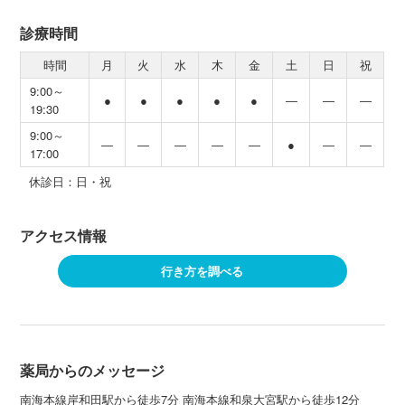
診療時間
時間
月
火
水
木
金
土
日
祝
9:00～
●
●
●
●
●
―
―
―
19:30
9:00～
―
―
―
―
―
●
―
―
17:00
休診日：日・祝
アクセス情報
行き方を調べる
薬局からのメッセージ
南海本線岸和田駅から徒歩7分 南海本線和泉大宮駅から徒歩12分