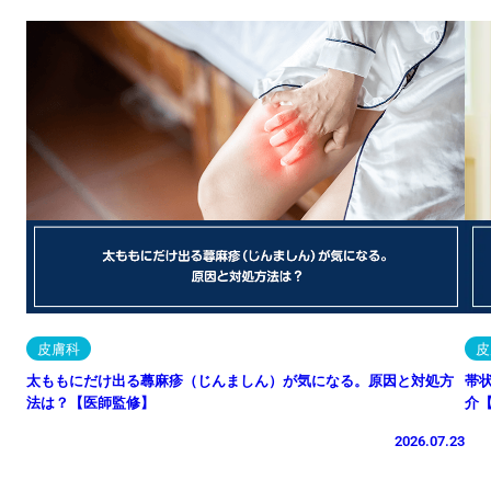
皮膚科
皮
太ももにだけ出る蕁麻疹（じんましん）が気になる。原因と対処方
帯
法は？【医師監修】
介
2026.07.23