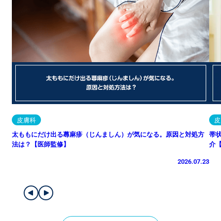
皮膚科
皮
太ももにだけ出る蕁麻疹（じんましん）が気になる。原因と対処方
帯
法は？【医師監修】
介
2026.07.23