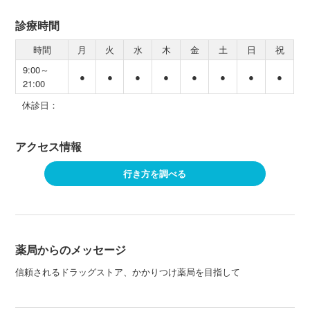
診療時間
時間
月
火
水
木
金
土
日
祝
9:00～
●
●
●
●
●
●
●
●
21:00
休診日：
アクセス情報
行き方を調べる
薬局からのメッセージ
信頼されるドラッグストア、かかりつけ薬局を目指して