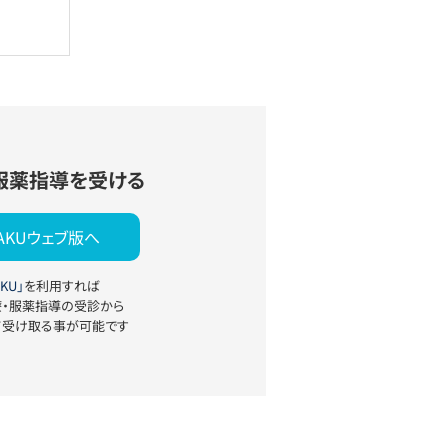
服薬指導を受ける
YAKUウェブ版へ
KU」
を利用すれば
療・服薬指導の受診から
て受け取る事が可能です