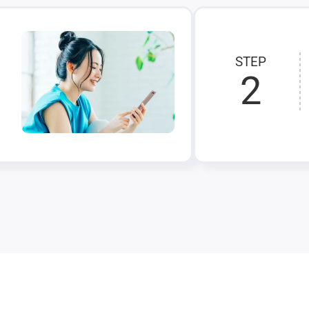
STEP
2