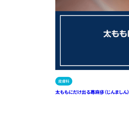
皮膚科
太ももにだけ出る蕁麻疹（じんましん