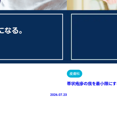
皮膚科
帯状疱疹の痕を最小限にす
2026.07.23