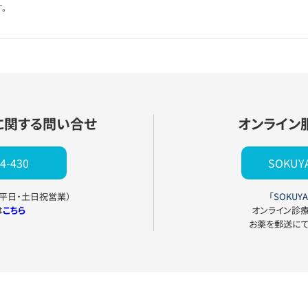
。
に関する問い合せ
オンライン
4-430
SOKU
0（平日・土日祝営業）
「SOKUYA
は
こちら
オンライン診
お薬を郵送に