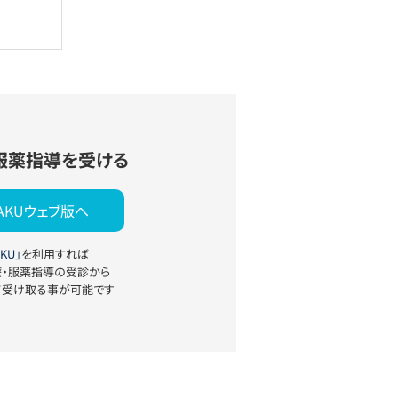
服薬指導を受ける
YAKUウェブ版へ
KU」
を利用すれば
療・服薬指導の受診から
て受け取る事が可能です