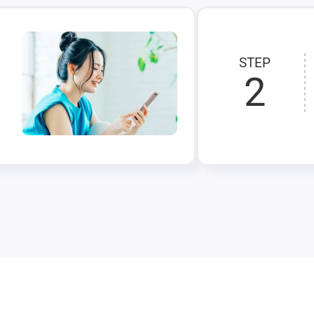
STEP
2