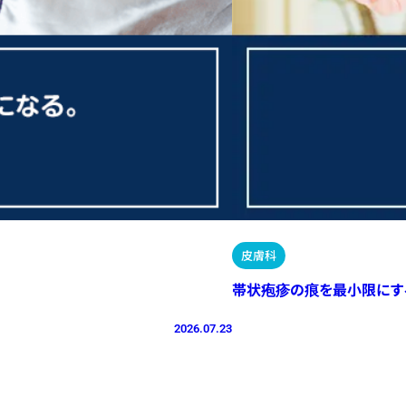
皮膚科
帯状疱疹の痕を最小限にす
2026.07.23