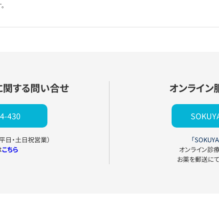
。
に関する問い合せ
オンライン
4-430
SOKU
0（平日・土日祝営業）
「SOKUYA
は
こちら
オンライン診
お薬を郵送に