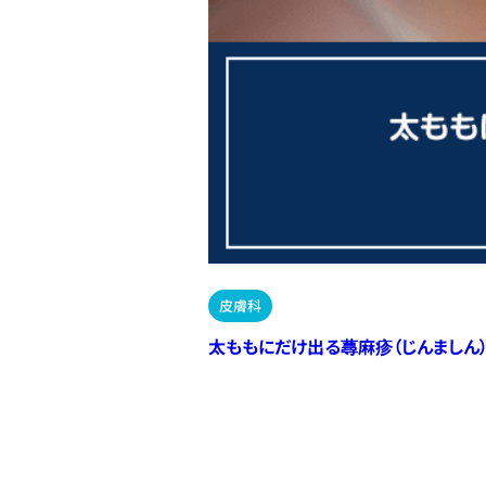
皮膚科
太ももにだけ出る蕁麻疹（じんましん