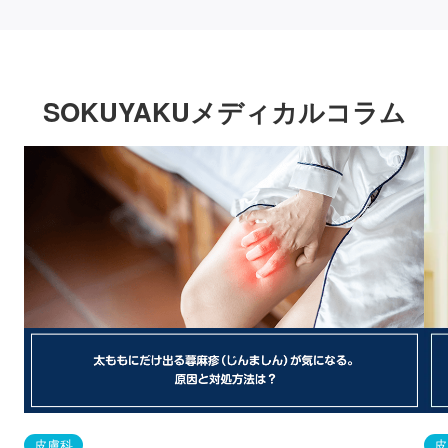
SOKUYAKUメディカルコラム
皮膚科
皮