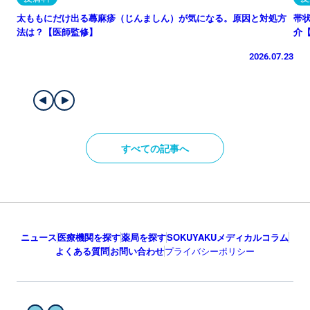
太ももにだけ出る蕁麻疹（じんましん）が気になる。原因と対処方
帯
法は？【医師監修】
介
2026.07.23
すべての記事へ
ニュース
医療機関を探す
薬局を探す
SOKUYAKUメディカルコラム
よくある質問
お問い合わせ
プライバシーポリシー