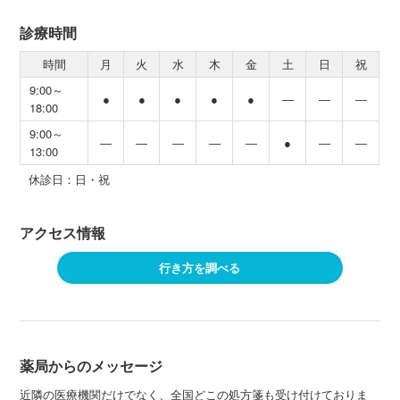
診療時間
時間
月
火
水
木
金
土
日
祝
9:00～
●
●
●
●
●
―
―
―
18:00
9:00～
―
―
―
―
―
●
―
―
13:00
休診日：日・祝
アクセス情報
行き方を調べる
薬局からのメッセージ
近隣の医療機関だけでなく、全国どこの処方箋も受け付けておりま