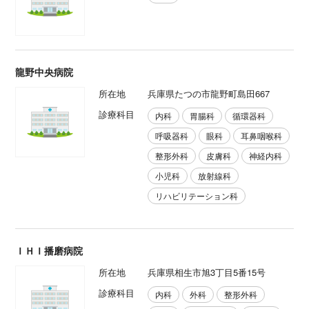
龍野中央病院
所在地
兵庫県たつの市龍野町島田667
診療科目
内科
胃腸科
循環器科
呼吸器科
眼科
耳鼻咽喉科
整形外科
皮膚科
神経内科
小児科
放射線科
リハビリテーション科
ＩＨＩ播磨病院
所在地
兵庫県相生市旭3丁目5番15号
診療科目
内科
外科
整形外科