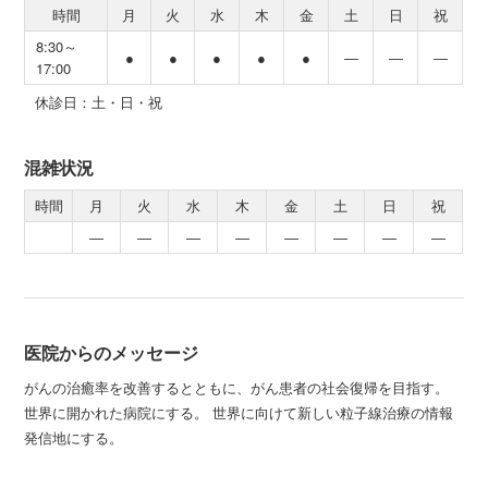
時間
月
火
水
木
金
土
日
祝
8:30～
●
●
●
●
●
―
―
―
17:00
休診日：土・日・祝
混雑状況
時間
月
火
水
木
金
土
日
祝
―
―
―
―
―
―
―
―
医院からのメッセージ
がんの治癒率を改善するとともに、がん患者の社会復帰を目指す。
世界に開かれた病院にする。 世界に向けて新しい粒子線治療の情報
発信地にする。