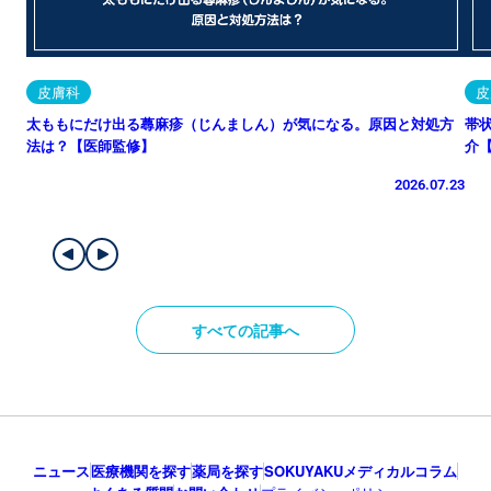
皮膚科
皮
太ももにだけ出る蕁麻疹（じんましん）が気になる。原因と対処方
帯
法は？【医師監修】
介
2026.07.23
すべての記事へ
ニュース
医療機関を探す
薬局を探す
SOKUYAKUメディカルコラム