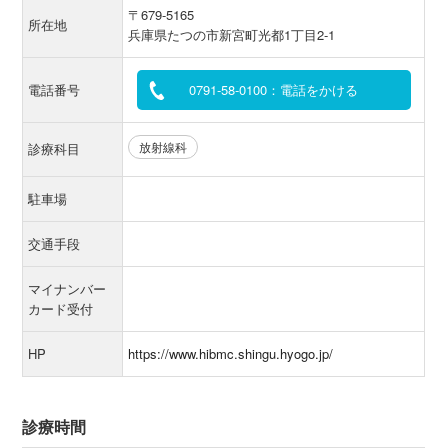
〒679-5165
所在地
兵庫県たつの市新宮町光都1丁目2-1
電話番号
0791-58-0100：電話をかける
放射線科
診療科目
駐車場
交通手段
マイナンバー
カード受付
HP
https://www.hibmc.shingu.hyogo.jp/
診療時間