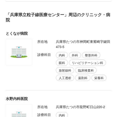
「兵庫県立粒子線医療センター」周辺のクリニック・病
院
とくなが病院
所在地
兵庫県たつの市神岡町東觜崎字鍵田
473-5
診療科目
内科
外科
整形外科
眼科
リハビリテーション科
放射線科
臨床検査科
人工透析
薬剤科
栄養科
水野内科医院
所在地
兵庫県たつの市龍野町日山220-2
診療科目
内科