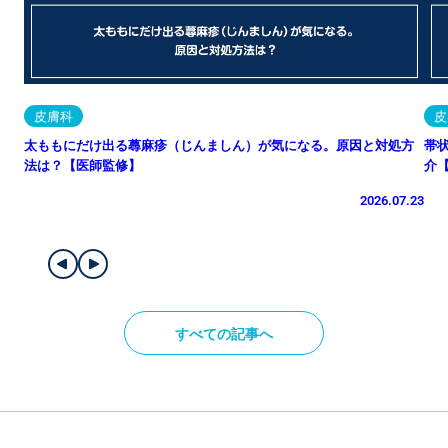
皮膚科
皮
太ももにだけ出る蕁麻疹（じんましん）が気になる。原因と対処方
帯
法は？【医師監修】
介
2026.07.23
すべての記事へ