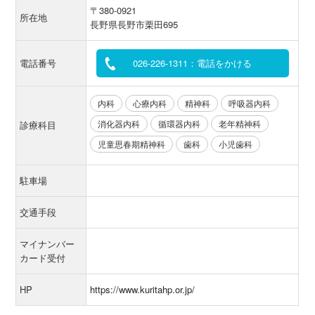
〒380-0921
所在地
長野県長野市栗田695
電話番号
026-226-1311：電話をかける
内科
心療内科
精神科
呼吸器内科
消化器内科
循環器内科
老年精神科
診療科目
児童思春期精神科
歯科
小児歯科
駐車場
交通手段
マイナンバー
カード受付
HP
https://www.kuritahp.or.jp/