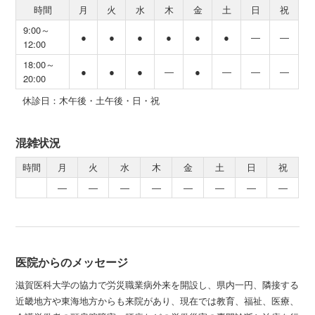
時間
月
火
水
木
金
土
日
祝
9:00～
●
●
●
●
●
●
―
―
12:00
18:00～
●
●
●
―
●
―
―
―
20:00
休診日：木午後・土午後・日・祝
混雑状況
時間
月
火
水
木
金
土
日
祝
―
―
―
―
―
―
―
―
医院からのメッセージ
滋賀医科大学の協力で労災職業病外来を開設し、県内一円、隣接する
近畿地方や東海地方からも来院があり、現在では教育、福祉、医療、