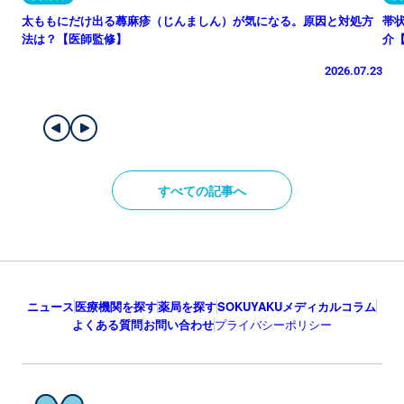
太ももにだけ出る蕁麻疹（じんましん）が気になる。原因と対処方
帯
法は？【医師監修】
介
2026.07.23
すべての記事へ
ニュース
医療機関を探す
薬局を探す
SOKUYAKUメディカルコラム
よくある質問
お問い合わせ
プライバシーポリシー