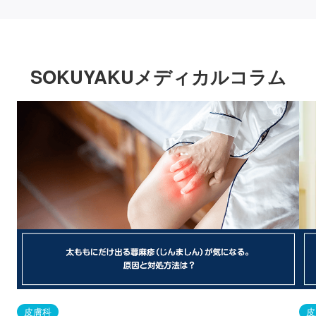
SOKUYAKUメディカルコラム
皮膚科
皮