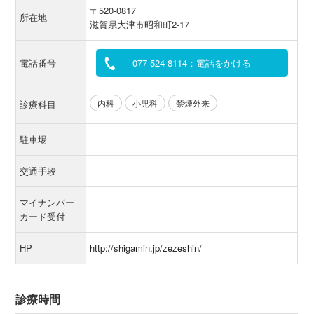
〒520-0817
所在地
滋賀県大津市昭和町2-17
電話番号
077-524-8114：電話をかける
内科
小児科
禁煙外来
診療科目
駐車場
交通手段
マイナンバー
カード受付
HP
http://shigamin.jp/zezeshin/
診療時間