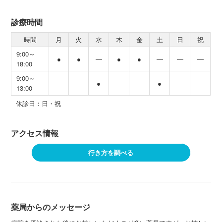
診療時間
時間
月
火
水
木
金
土
日
祝
9:00～
●
●
―
●
●
―
―
―
18:00
9:00～
―
―
●
―
―
●
―
―
13:00
休診日：日・祝
アクセス情報
行き方を調べる
薬局からのメッセージ