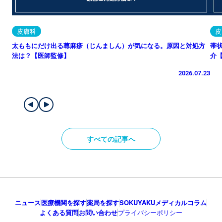
皮膚科
皮
太ももにだけ出る蕁麻疹（じんましん）が気になる。原因と対処方
帯
法は？【医師監修】
介
2026.07.23
すべての記事へ
ニュース
医療機関を探す
薬局を探す
SOKUYAKUメディカルコラム
よくある質問
お問い合わせ
プライバシーポリシー