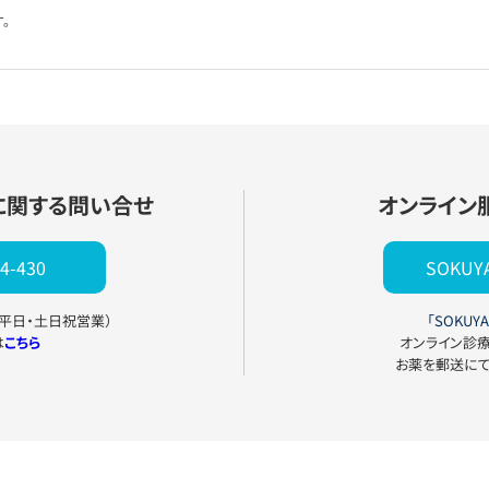
。
に関する問い合せ
オンライン
4-430
SOKU
0（平日・土日祝営業）
「SOKUYA
は
こちら
オンライン診
お薬を郵送に