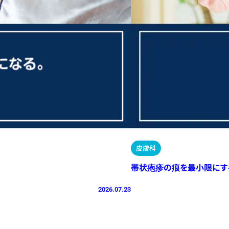
皮膚科
帯状疱疹の痕を最小限にす
2026.07.23