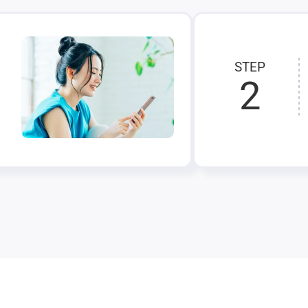
STEP
2