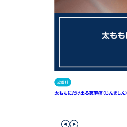
皮膚科
太ももにだけ出る蕁麻疹（じんましん