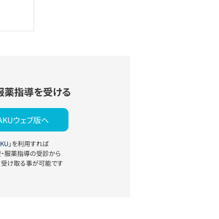
服薬指導を受ける
YAKUウェブ版へ
KU」
を利用すれば
療・服薬指導の受診から
て受け取る事が可能です