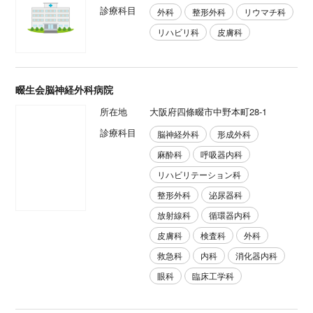
診療科目
外科
整形外科
リウマチ科
リハビリ科
皮膚科
畷生会脳神経外科病院
所在地
大阪府四條畷市中野本町28-1
診療科目
脳神経外科
形成外科
麻酔科
呼吸器内科
リハビリテーション科
整形外科
泌尿器科
放射線科
循環器内科
皮膚科
検査科
外科
救急科
内科
消化器内科
眼科
臨床工学科