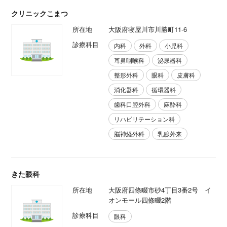
クリニックこまつ
所在地
大阪府寝屋川市川勝町11-6
診療科目
内科
外科
小児科
耳鼻咽喉科
泌尿器科
整形外科
眼科
皮膚科
消化器科
循環器科
歯科口腔外科
麻酔科
リハビリテーション科
脳神経外科
乳腺外来
きた眼科
所在地
大阪府四條畷市砂4丁目3番2号 イ
オンモール四條畷2階
診療科目
眼科