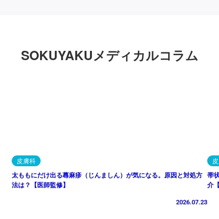
SOKUYAKUメディカルコラム
皮膚科
皮
太ももにだけ出る蕁麻疹（じんましん）が気になる。原因と対処方
帯
法は？【医師監修】
介
2026.07.23