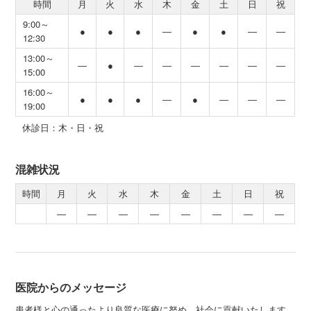
時間
月
火
水
木
金
土
日
祝
9:00～
●
●
●
―
●
●
―
―
12:30
13:00～
―
●
―
―
―
―
―
―
15:00
16:00～
●
●
●
―
●
―
―
―
19:00
休診日：木・日・祝
混雑状況
時間
月
火
水
木
金
土
日
祝
―
―
―
―
―
―
―
―
医院からのメッセージ
患者様と心の通ったより良質な医療に努め、社会に貢献いたします。