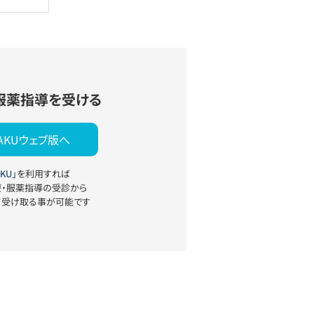
服薬指導を受ける
YAKUウェブ版へ
KU」
を利用すれば
療・服薬指導の受診から
て受け取る事が可能です