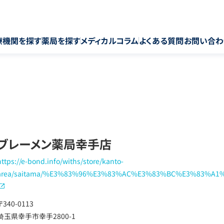
療機関を探す
薬局を探す
メディカルコラム
よくある質問
お問い合わ
ブレーメン薬局幸手店
https://e-bond.info/withs/store/kanto-
area/saitama/%E3%83%96%E3%83%AC%E3%83%BC%E3%83%A
〒340-0113
埼玉県幸手市幸手2800-1