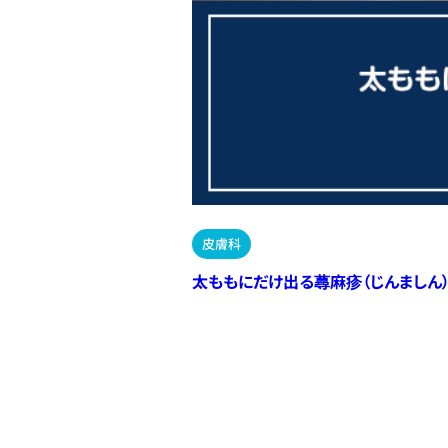
皮膚科
太ももにだけ出る蕁麻疹（じんましん