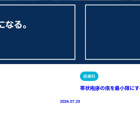
皮膚科
帯状疱疹の痕を最小限にす
2026.07.23