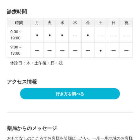
診療時間
時間
月
火
水
木
金
土
日
祝
9:00～
●
●
●
―
●
―
―
―
19:00
9:00～
―
―
―
―
―
●
―
―
13:00
休診日：木・土午後・日・祝
アクセス情報
行き方を調べる
薬局からのメッセージ
おもてなしのこころでお客様を笑顔にしたい。一歩一歩地域のお客様