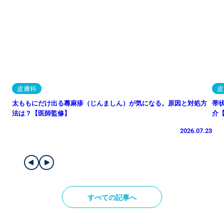
皮膚科
皮
太ももにだけ出る蕁麻疹（じんましん）が気になる。原因と対処方
帯
法は？【医師監修】
介
2026.07.23
すべての記事へ