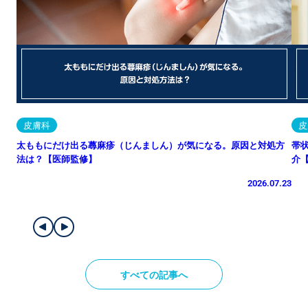
皮膚科
皮
太ももにだけ出る蕁麻疹（じんましん）が気になる。原因と対処方
帯
法は？【医師監修】
介
2026.07.23
すべての記事へ