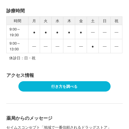
診療時間
時間
月
火
水
木
金
土
日
祝
9:00～
●
●
●
●
●
―
―
―
19:30
9:00～
―
―
―
―
―
●
―
―
13:00
休診日：日・祝
アクセス情報
行き方を調べる
薬局からのメッセージ
セイムスコンセプト「地域で一番信頼されるドラッグストア」