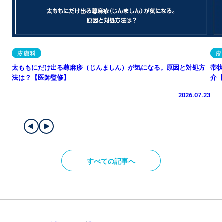
皮膚科
皮
太ももにだけ出る蕁麻疹（じんましん）が気になる。原因と対処方
帯
法は？【医師監修】
介
2026.07.23
すべての記事へ