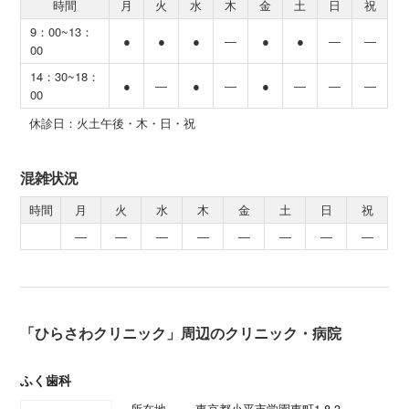
時間
月
火
水
木
金
土
日
祝
9：00~13：
●
●
●
―
●
●
―
―
00
14：30~18：
●
―
●
―
●
―
―
―
00
休診日：火土午後・木・日・祝
混雑状況
時間
月
火
水
木
金
土
日
祝
―
―
―
―
―
―
―
―
「ひらさわクリニック」周辺のクリニック・病院
ふく歯科
所在地
東京都小平市学園東町1-8-3