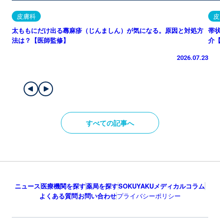
皮膚科
皮
太ももにだけ出る蕁麻疹（じんましん）が気になる。原因と対処方
帯
法は？【医師監修】
介
2026.07.23
すべての記事へ
ニュース
医療機関を探す
薬局を探す
SOKUYAKUメディカルコラム
よくある質問
お問い合わせ
プライバシーポリシー