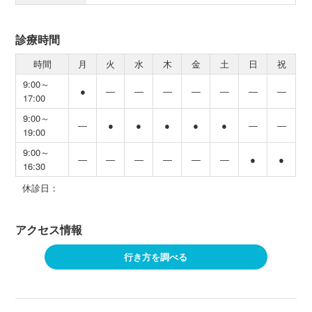
診療時間
時間
月
火
水
木
金
土
日
祝
9:00～
●
―
―
―
―
―
―
―
17:00
9:00～
―
●
●
●
●
●
―
―
19:00
9:00～
―
―
―
―
―
―
●
●
16:30
休診日：
アクセス情報
行き方を調べる