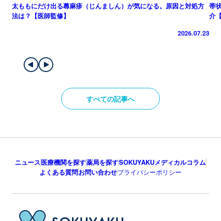
太ももにだけ出る蕁麻疹（じんましん）が気になる。原因と対処方
帯
法は？【医師監修】
介
2026.07.23
すべての記事へ
ニュース
医療機関を探す
薬局を探す
SOKUYAKUメディカルコラム
よくある質問
お問い合わせ
プライバシーポリシー