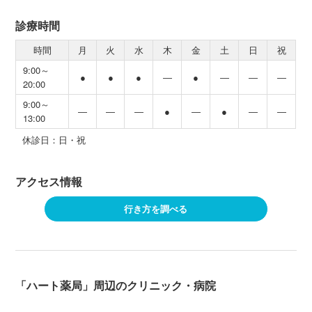
診療時間
時間
月
火
水
木
金
土
日
祝
9:00～
●
●
●
―
●
―
―
―
20:00
9:00～
―
―
―
●
―
●
―
―
13:00
休診日：日・祝
アクセス情報
行き方を調べる
「ハート薬局」周辺のクリニック・病院