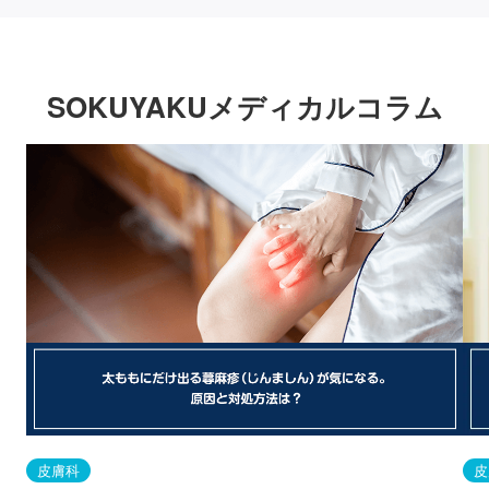
SOKUYAKUメディカルコラム
皮膚科
皮