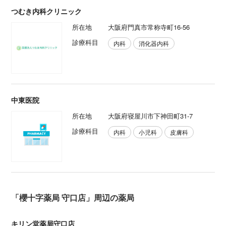
つむき内科クリニック
所在地
大阪府門真市常称寺町16-56
診療科目
内科
消化器内科
中東医院
所在地
大阪府寝屋川市下神田町31-7
診療科目
内科
小児科
皮膚科
「櫻十字薬局 守口店」周辺の薬局
キリン堂薬局守口店