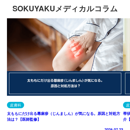
SOKUYAKUメディカルコラム
皮膚科
皮
太ももにだけ出る蕁麻疹（じんましん）が気になる。原因と対処方
帯
法は？【医師監修】
介
2026.07.23