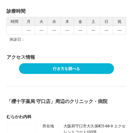
診療時間
時間
月
火
水
木
金
土
日
祝
―
―
―
―
―
―
―
―
休診日：
アクセス情報
行き方を調べる
「櫻十字薬局 守口店」周辺のクリニック・病院
むらかわ内科
所在地
大阪府守口市大久保町5-68-9 エクセ
レントコート103号