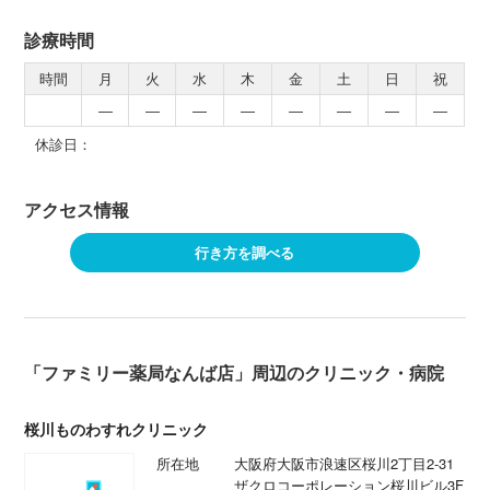
診療時間
時間
月
火
水
木
金
土
日
祝
―
―
―
―
―
―
―
―
休診日：
アクセス情報
行き方を調べる
「ファミリー薬局なんば店」周辺のクリニック・病院
桜川ものわすれクリニック
所在地
大阪府大阪市浪速区桜川2丁目2-31
ザクロコーポレーション桜川ビル3F