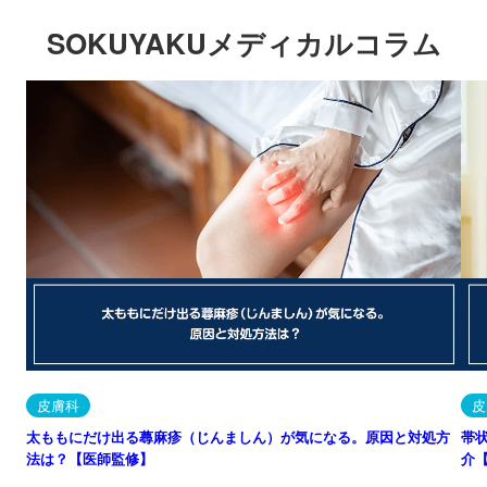
SOKUYAKUメディカルコラム
皮膚科
皮
太ももにだけ出る蕁麻疹（じんましん）が気になる。原因と対処方
帯
法は？【医師監修】
介