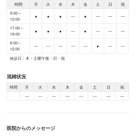
時間
月
火
水
木
金
土
日
祝
9:00～
●
●
●
―
●
―
―
―
12:00
17:00～
●
●
●
―
●
―
―
―
19:00
9:00～
―
―
―
―
―
●
―
―
12:00
休診日：木・土曜午後・日・祝
混雑状況
時間
月
火
水
木
金
土
日
祝
―
―
―
―
―
―
―
―
医院からのメッセージ