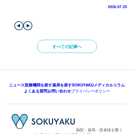
皮膚科
皮
太ももにだけ出る蕁麻疹（じんましん）が気になる。原因と対処方
帯
法は？【医師監修】
介
2026.07.23
すべての記事へ
ニュース
医療機関を探す
薬局を探す
SOKUYAKUメディカルコラム
よくある質問
お問い合わせ
プライバシーポリシー