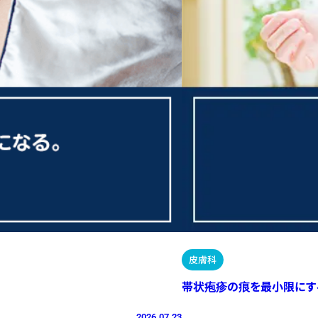
皮膚科
帯状疱疹の痕を最小限にす
2026.07.23