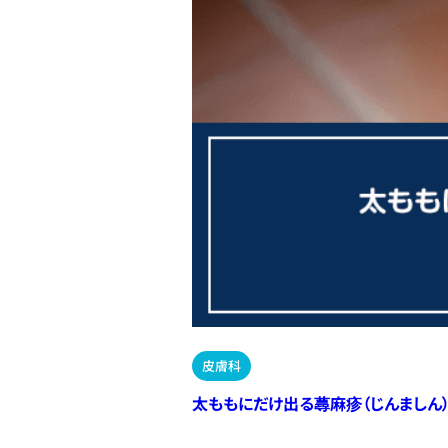
皮膚科
太ももにだけ出る蕁麻疹（じんましん