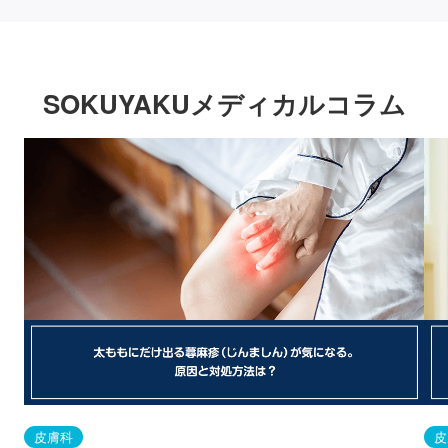
SOKUYAKUメディカルコラム
皮膚科
皮