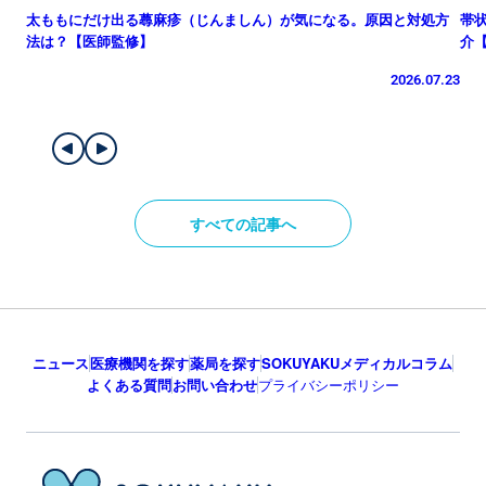
太ももにだけ出る蕁麻疹（じんましん）が気になる。原因と対処方
帯
法は？【医師監修】
介
2026.07.23
すべての記事へ
ニュース
医療機関を探す
薬局を探す
SOKUYAKUメディカルコラム
よくある質問
お問い合わせ
プライバシーポリシー