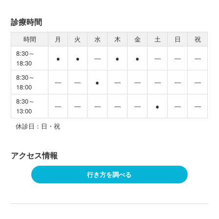
診療時間
時間
月
火
水
木
金
土
日
祝
8:30～
●
●
―
●
●
―
―
―
18:30
8:30～
―
―
●
―
―
―
―
―
18:00
8:30～
―
―
―
―
―
●
―
―
13:00
休診日：日・祝
アクセス情報
行き方を調べる