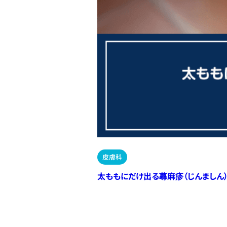
皮膚科
太ももにだけ出る蕁麻疹（じんましん