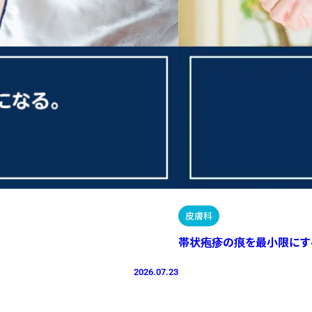
皮膚科
帯状疱疹の痕を最小限にす
2026.07.23