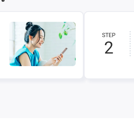
STEP
2