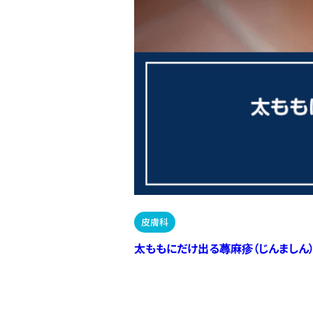
皮膚科
太ももにだけ出る蕁麻疹（じんましん