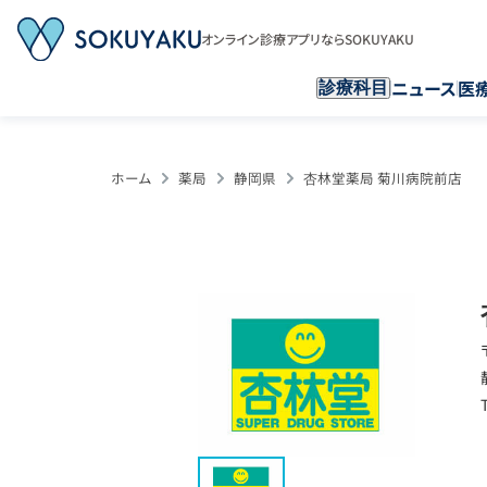
オンライン診療アプリならSOKUYAKU
ニュース
医
診療科目
ホーム
薬局
静岡県
杏林堂薬局 菊川病院前店