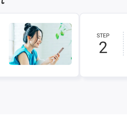
STEP
2