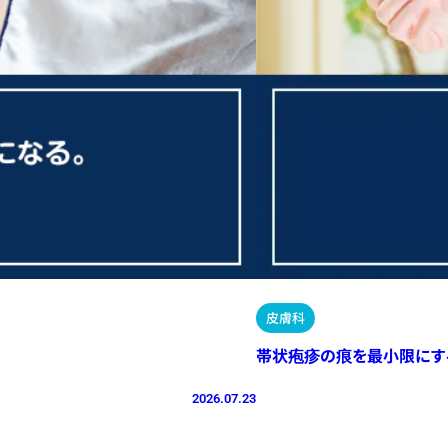
皮膚科
帯状疱疹の痕を最小限にす
2026.07.23