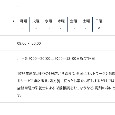
-
月曜
火曜
水曜
木曜
金曜
土曜
日曜
○
○
○
○
○
○
×
09:00 ～ 20:00
月～金 9：00～20：00土 9：00～13：00日祝 定休日
1976年創業。神戸の1号店から始まり、全国にネットワークと
をサービス業と考え、処方箋に従ったお薬をお渡しするだけでは
店舗常駐の栄養士による栄養相談をおこなうなど、調剤の枠に
す。