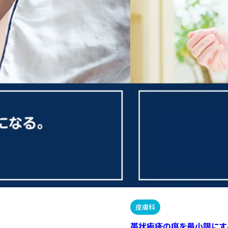
皮膚科
帯状疱疹の痕を最小限にす