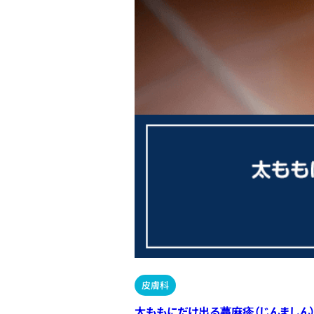
皮膚科
太ももにだけ出る蕁麻疹（じんましん