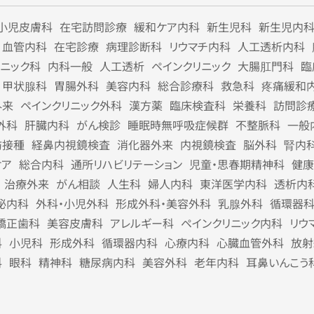
小児皮膚科
在宅訪問診療
緩和ケア内科
新生児科
新生児内
血管内科
在宅診療
病理診断科
リウマチ内科
人工透析内科
リニック科
内科一般
人工透析
ペインクリニック
大腸肛門科
臨
甲状腺科
胃腸外科
美容内科
総合診療科
救急科
疼痛緩和
外来
ペインクリニック外科
漢方薬
臨床検査科
栄養科
訪問診
外科
肝臓内科
がん検診
睡眠時無呼吸症候群
不整脈科
一般
防接種
経鼻内視鏡検査
消化器外来
内視鏡検査
脳外科
腎内
ケア
総合内科
通所リハビリテーション
児童・思春期精神科
健康
治療外来
がん相談
人生科
婦人内科
東洋医学内科
透析内
泌内科
外科・小児外科
形成外科・美容外科
乳腺外科
循環器
矯正歯科
美容皮膚科
アレルギー科
ペインクリニック内科
リウ
科
小児科
形成外科
循環器内科
心療内科
心臓血管外科
放射
科
眼科
精神科
糖尿病内科
美容外科
老年内科
耳鼻いんこう