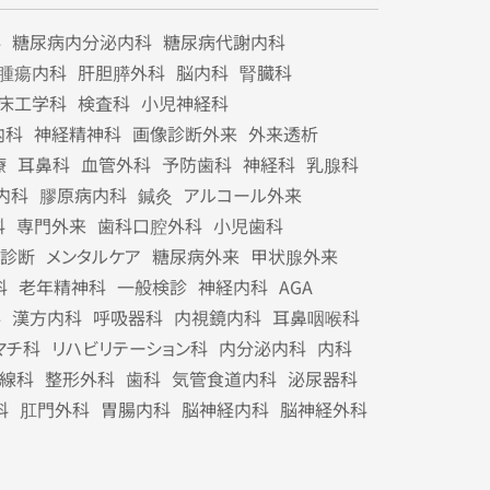
科
糖尿病内分泌内科
糖尿病代謝内科
腫瘍内科
肝胆膵外科
脳内科
腎臓科
床工学科
検査科
小児神経科
内科
神経精神科
画像診断外来
外来透析
療
耳鼻科
血管外科
予防歯科
神経科
乳腺科
内科
膠原病内科
鍼灸
アルコール外来
科
専門外来
歯科口腔外科
小児歯科
診断
メンタルケア
糖尿病外来
甲状腺外来
科
老年精神科
一般検診
神経内科
AGA
科
漢方内科
呼吸器科
内視鏡内科
耳鼻咽喉科
マチ科
リハビリテーション科
内分泌内科
内科
線科
整形外科
歯科
気管食道内科
泌尿器科
科
肛門外科
胃腸内科
脳神経内科
脳神経外科