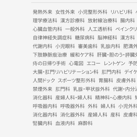
発熱外来
女性外来
小児整形外科
リハビリ科
理学療法科
漢方診療科
放射線治療科
腸内科
心臓血管内科
一般外科
人工透析科
ペインク
自律神経失調症科
糖尿病科
脳神経科
漢方科
代謝内科
小児眼科
審美歯科
乳腺内科
肥満
下肢静脈瘤治療
緩和ケア科
肝臓・胆のう・膵臓
痔の日帰り手術
心電図
エコー
レントゲン
予
大腸・肛門リハビリテーション科
肛門内科
デイ
人間ドック
スポーツ整形外科
胃腸科
皮膚外科
禁煙外来
肛門科
乳腺・甲状腺外科
代謝・内分
消化器科
産婦人科・婦人科
精神科・心療内科
呼吸器内科
呼吸器外科
外科
婦人科
小児外
消化器内科
消化器外科
産婦人科
産科
皮膚
腎臓内科
血液内科
麻酔科