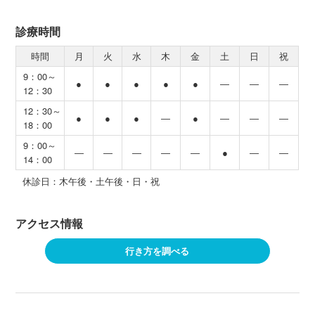
診療時間
時間
月
火
水
木
金
土
日
祝
9：00～
●
●
●
●
●
―
―
―
12：30
12：30～
●
●
●
―
●
―
―
―
18：00
9：00～
―
―
―
―
―
●
―
―
14：00
休診日：木午後・土午後・日・祝
アクセス情報
行き方を調べる