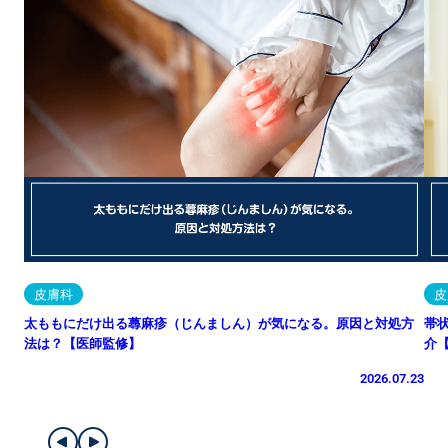
皮膚科
皮
太ももにだけ出る蕁麻疹（じんましん）が気になる。原因と対処方
帯
法は？【医師監修】
介
2026.07.23