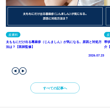
皮膚科
皮
太ももにだけ出る蕁麻疹（じんましん）が気になる。原因と対処方
帯
法は？【医師監修】
介
2026.07.23
すべての記事へ