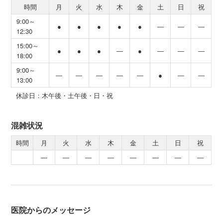
時間
月
火
水
木
金
土
日
祝
9:00～
●
●
●
●
●
―
―
―
12:30
15:00～
●
●
●
―
●
―
―
―
18:00
9:00～
―
―
―
―
―
●
―
―
13:00
休診日：木午後・土午後・日・祝
混雑状況
時間
月
火
水
木
金
土
日
祝
―
―
―
―
―
―
―
―
医院からのメッセージ