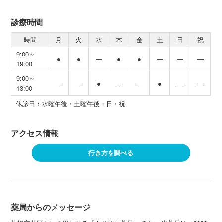
診療時間
時間
月
火
水
木
金
土
日
祝
9:00～
●
●
―
●
●
―
―
―
19:00
9:00～
―
―
●
―
―
●
―
―
13:00
休診日：水曜午後・土曜午後・日・祝
アクセス情報
行き方を調べる
薬局からのメッセージ