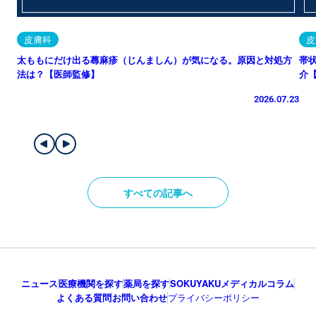
皮膚科
皮
太ももにだけ出る蕁麻疹（じんましん）が気になる。原因と対処方
帯
法は？【医師監修】
介
2026.07.23
すべての記事へ
ニュース
医療機関を探す
薬局を探す
SOKUYAKUメディカルコラム
よくある質問
お問い合わせ
プライバシーポリシー