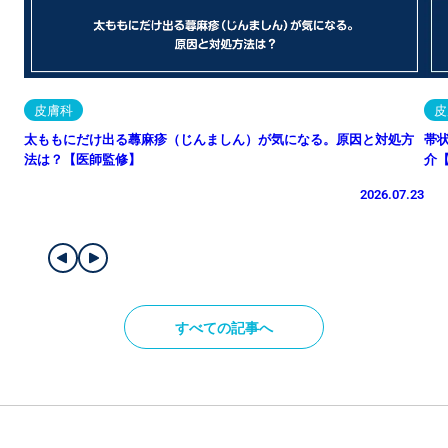
皮膚科
皮
太ももにだけ出る蕁麻疹（じんましん）が気になる。原因と対処方
帯
法は？【医師監修】
介
2026.07.23
すべての記事へ