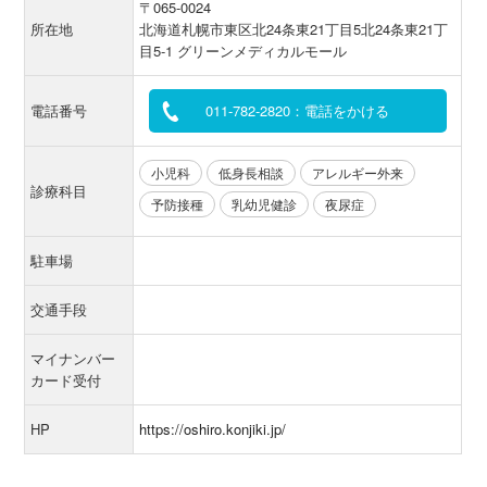
〒065-0024
所在地
北海道札幌市東区北24条東21丁目5北24条東21丁
目5-1 グリーンメディカルモール
電話番号
011-782-2820：電話をかける
小児科
低身長相談
アレルギー外来
診療科目
予防接種
乳幼児健診
夜尿症
駐車場
交通手段
マイナンバー
カード受付
HP
https://oshiro.konjiki.jp/