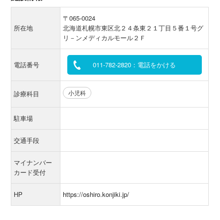
〒065-0024
所在地
北海道札幌市東区北２４条東２１丁目５番１号グ
リ－ンメディカルモール２Ｆ
電話番号
011-782-2820：電話をかける
小児科
診療科目
駐車場
交通手段
マイナンバー
カード受付
HP
https://oshiro.konjiki.jp/