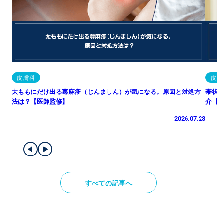
皮膚科
皮
太ももにだけ出る蕁麻疹（じんましん）が気になる。原因と対処方
帯
法は？【医師監修】
介
2026.07.23
すべての記事へ