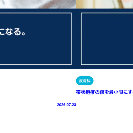
皮膚科
帯状疱疹の痕を最小限にす
2026.07.23