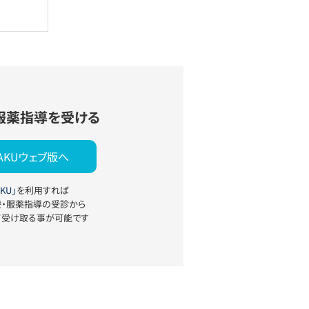
服薬指導を受ける
YAKUウェブ版へ
KU」
を利用すれば
療・服薬指導の受診から
て受け取る事が可能です