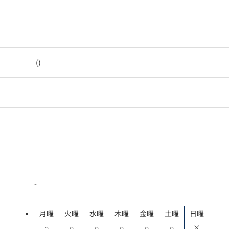
()
-
月曜
火曜
水曜
木曜
金曜
土曜
日曜
○
○
○
○
○
○
×