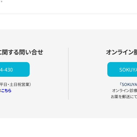
。
に関する問い合せ
オンライン
4-430
SOKU
0（平日・土日祝営業）
「SOKUYA
は
こちら
オンライン診
お薬を郵送に