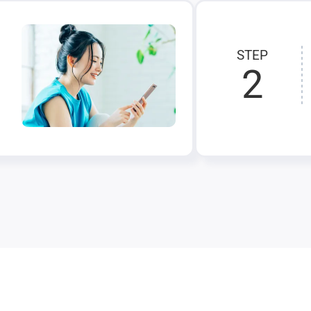
STEP
2