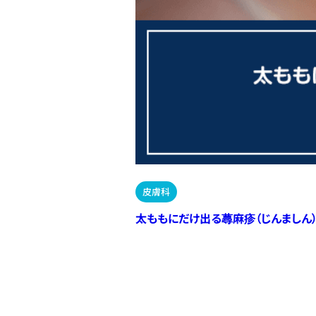
皮膚科
太ももにだけ出る蕁麻疹（じんましん