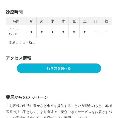
診療時間
時間
月
火
水
木
金
土
日
祝
9:00～
●
●
●
●
●
●
―
―
19:00
休診日：日・祝日
アクセス情報
行き方を調べる
薬局からのメッセージ
「お客様の生活に豊かさと余裕を提供する」という理念のもと、地域
医療の担い手として、より身近で、安心できるサービスをお届けすべ
く、お客様の視点に立った店づくりを展開しています。