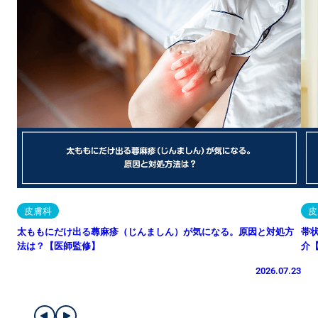
皮膚科
皮
太ももにだけ出る蕁麻疹（じんましん）が気になる。原因と対処方
帯
法は？【医師監修】
介
2026.07.23