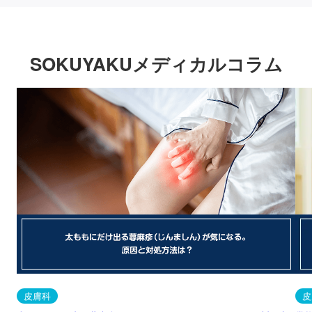
SOKUYAKUメディカルコラム
皮膚科
皮