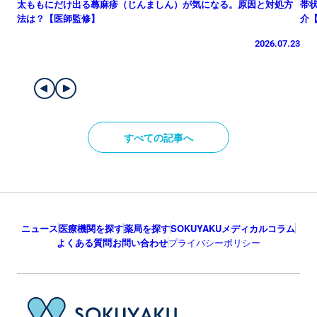
太ももにだけ出る蕁麻疹（じんましん）が気になる。原因と対処方
帯
法は？【医師監修】
介
2026.07.23
すべての記事へ
ニュース
医療機関を探す
薬局を探す
SOKUYAKUメディカルコラム
よくある質問
お問い合わせ
プライバシーポリシー