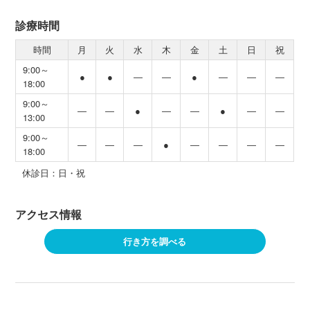
診療時間
時間
月
火
水
木
金
土
日
祝
9:00～
●
●
―
―
●
―
―
―
18:00
9:00～
―
―
●
―
―
●
―
―
13:00
9:00～
―
―
―
●
―
―
―
―
18:00
休診日：日・祝
アクセス情報
行き方を調べる