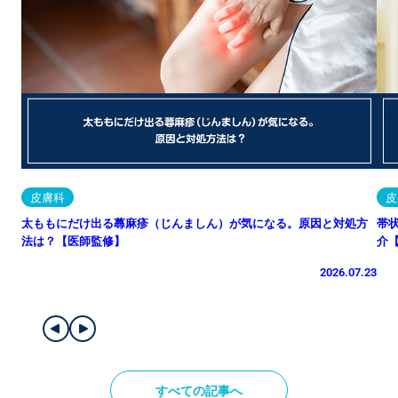
皮膚科
皮
太ももにだけ出る蕁麻疹（じんましん）が気になる。原因と対処方
帯
法は？【医師監修】
介
2026.07.23
すべての記事へ