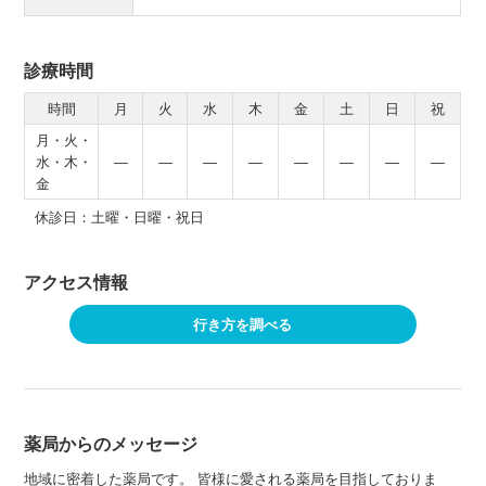
診療時間
時間
月
火
水
木
金
土
日
祝
月・火・
水・木・
―
―
―
―
―
―
―
―
金
休診日：土曜・日曜・祝日
アクセス情報
行き方を調べる
薬局からのメッセージ
地域に密着した薬局です。 皆様に愛される薬局を目指しておりま