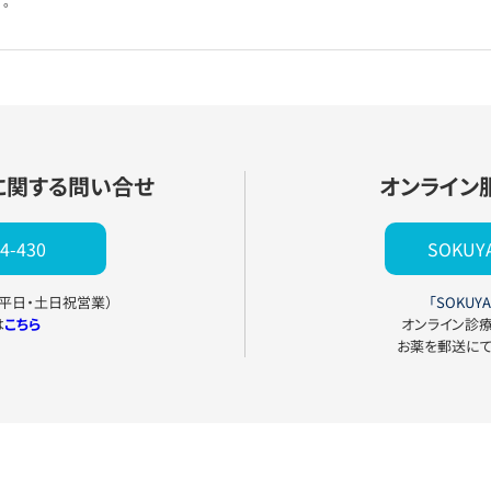
。
に関する問い合せ
オンライン
4-430
SOKU
0（平日・土日祝営業）
「SOKUYA
は
こちら
オンライン診
お薬を郵送に