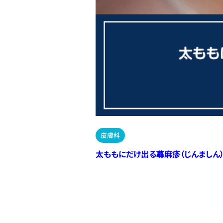
皮膚科
太ももにだけ出る蕁麻疹（じんましん