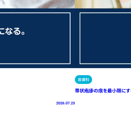
皮膚科
帯状疱疹の痕を最小限にす
2026.07.23