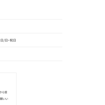
定休日/日・祝日
から受
お願いい