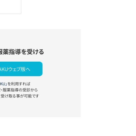
服薬指導を受ける
YAKUウェブ版へ
KU」
を利用すれば
療・服薬指導の受診から
て受け取る事が可能です