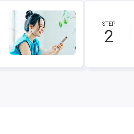
STEP
2