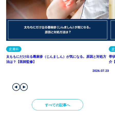
皮膚科
皮
太ももにだけ出る蕁麻疹（じんましん）が気になる。原因と対処方
帯
法は？【医師監修】
介
2026.07.23
すべての記事へ