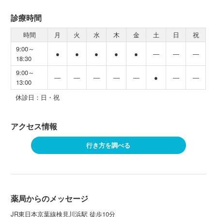
診療時間
時間
月
火
水
木
金
土
日
祝
9:00～
●
●
●
●
●
―
―
―
18:30
9:00～
―
―
―
―
―
●
―
―
13:00
休診日：日・祝
アクセス情報
行き方を調べる
薬局からのメッセージ
JR東日本京葉線検見川浜駅 徒歩10分