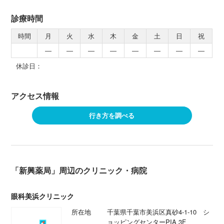
診療時間
時間
月
火
水
木
金
土
日
祝
―
―
―
―
―
―
―
―
休診日：
アクセス情報
行き方を調べる
「新興薬局」周辺のクリニック・病院
眼科美浜クリニック
所在地
千葉県千葉市美浜区真砂4-1-10 シ
ョッピングセンターPIA 3F