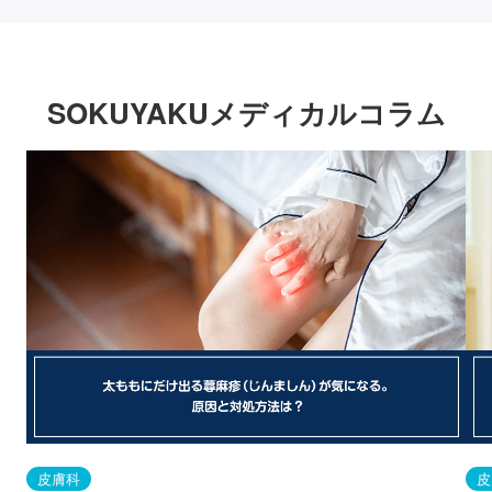
SOKUYAKUメディカルコラム
皮膚科
皮