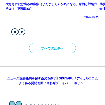
太ももにだけ出る蕁麻疹（じんましん）が気になる。原因と対処方
帯
法は？【医師監修】
介
2026.07.23
すべての記事へ
ニュース
医療機関を探す
薬局を探す
SOKUYAKUメディカルコラム
よくある質問
お問い合わせ
プライバシーポリシー