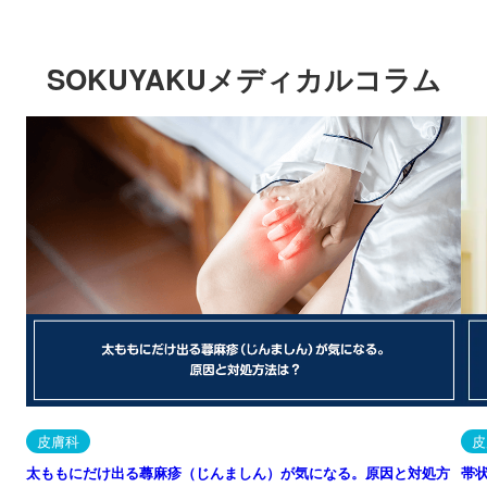
SOKUYAKUメディカルコラム
皮膚科
皮
太ももにだけ出る蕁麻疹（じんましん）が気になる。原因と対処方
帯