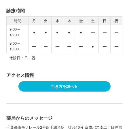
診療時間
時間
月
火
水
木
金
土
日
祝
9:00～
●
●
●
●
●
―
―
―
18:00
9:00～
―
―
―
―
―
●
―
―
13:00
休診日：日・祝
アクセス情報
行き方を調べる
薬局からのメッセージ
千葉都市モノレール2号線千城台駅 徒歩10分 京成バス南二丁目停留