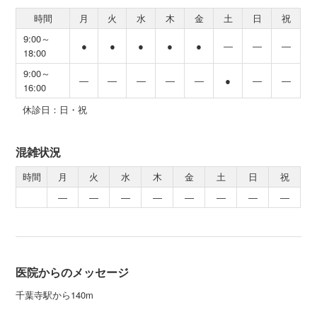
時間
月
火
水
木
金
土
日
祝
9:00～
●
●
●
●
●
―
―
―
18:00
9:00～
―
―
―
―
―
●
―
―
16:00
休診日：日・祝
混雑状況
時間
月
火
水
木
金
土
日
祝
―
―
―
―
―
―
―
―
医院からのメッセージ
千葉寺駅から140m