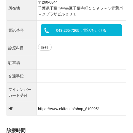
〒260-0844
所在地
千葉県千葉市中央区千葉寺町１１９５－５青葉パ
－クプラザビル２０１
電話番号
043-265-7265：電話をかける
眼科
診療科目
駐車場
交通手段
マイナンバー
カード受付
HP
https://www.ekiten.jp/shop_810225/
診療時間