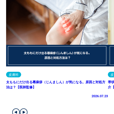
皮膚科
皮
太ももにだけ出る蕁麻疹（じんましん）が気になる。原因と対処方
帯
法は？【医師監修】
介
2026.07.23