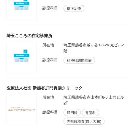
診療科目
矯正治療
埼玉こころの在宅診療所
所在地
埼玉県越谷市越ヶ谷1-3-26 光ビル2
階
診療科目
精神科訪問治療
医療法人社団 新越谷肛門胃腸クリニック
所在地
埼玉県越谷市赤山本町8-5 山六ビル
2F
診療科目
肛門科
胃腸科
内視鏡検査(胃／大腸)