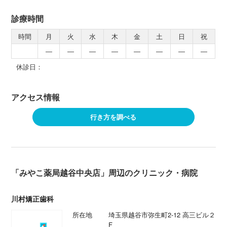
診療時間
時間
月
火
水
木
金
土
日
祝
―
―
―
―
―
―
―
―
休診日：
アクセス情報
行き方を調べる
「みやこ薬局越谷中央店」周辺のクリニック・病院
川村矯正歯科
所在地
埼玉県越谷市弥生町2-12 高三ビル２
F