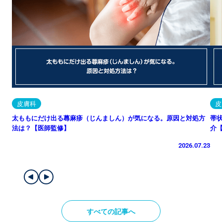
皮膚科
皮
太ももにだけ出る蕁麻疹（じんましん）が気になる。原因と対処方
帯
法は？【医師監修】
介
2026.07.23
すべての記事へ