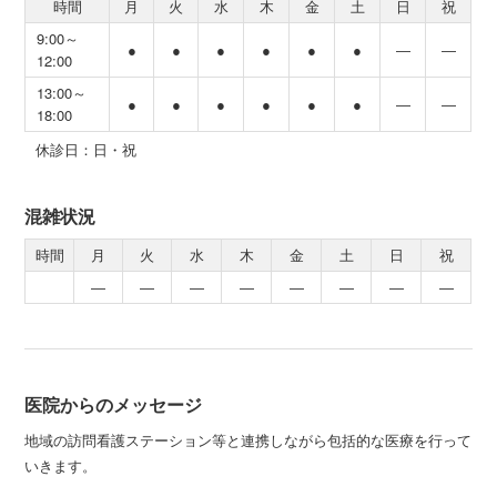
時間
月
火
水
木
金
土
日
祝
9:00～
●
●
●
●
●
●
―
―
12:00
13:00～
●
●
●
●
●
●
―
―
18:00
休診日：日・祝
混雑状況
時間
月
火
水
木
金
土
日
祝
―
―
―
―
―
―
―
―
医院からのメッセージ
地域の訪問看護ステーション等と連携しながら包括的な医療を行って
いきます。