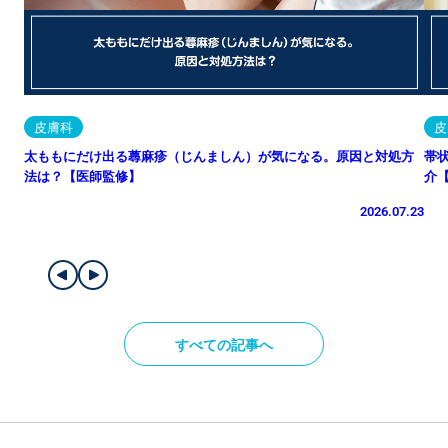
皮膚科
皮
太ももにだけ出る蕁麻疹（じんましん）が気になる。原因と対処方
帯
法は？【医師監修】
介
2026.07.23
すべての記事へ