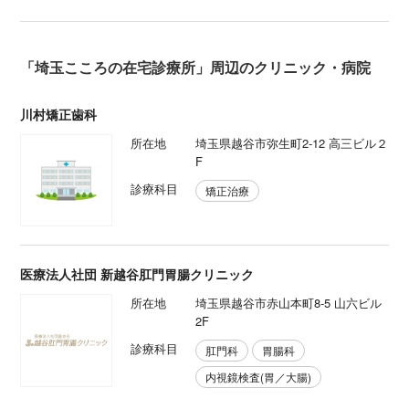
「埼玉こころの在宅診療所」周辺のクリニック・病院
川村矯正歯科
所在地
埼玉県越谷市弥生町2-12 高三ビル２
F
診療科目
矯正治療
医療法人社団 新越谷肛門胃腸クリニック
所在地
埼玉県越谷市赤山本町8-5 山六ビル
2F
診療科目
肛門科
胃腸科
内視鏡検査(胃／大腸)