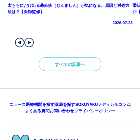
太ももにだけ出る蕁麻疹（じんましん）が気になる。原因と対処方
帯
法は？【医師監修】
介
2026.07.23
すべての記事へ
ニュース
医療機関を探す
薬局を探す
SOKUYAKUメディカルコラム
よくある質問
お問い合わせ
プライバシーポリシー