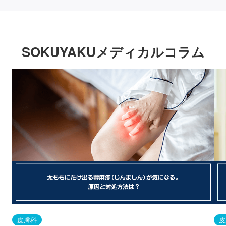
SOKUYAKUメディカルコラム
皮膚科
皮