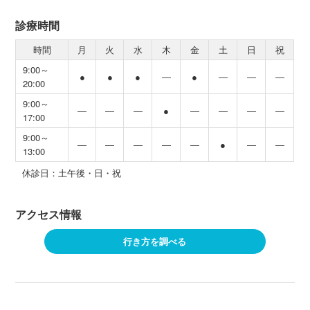
診療時間
時間
月
火
水
木
金
土
日
祝
9:00～
●
●
●
―
●
―
―
―
20:00
9:00～
―
―
―
●
―
―
―
―
17:00
9:00～
―
―
―
―
―
●
―
―
13:00
休診日：土午後・日・祝
アクセス情報
行き方を調べる