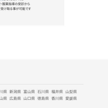
療・服薬指導の受診から
て受け取る事が可能です
川県
新潟県
富山県
石川県
福井県
山梨県
山県
広島県
山口県
徳島県
香川県
愛媛県