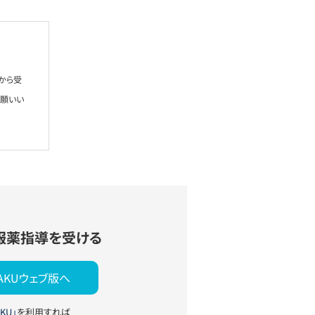
から受
お願いい
服薬指導を受ける
YAKUウェブ版へ
KU」
を利用すれば