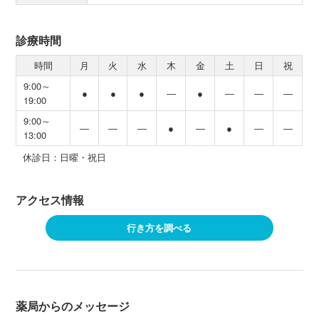
診療時間
時間
月
火
水
木
金
土
日
祝
9:00～
●
●
●
―
●
―
―
―
19:00
9:00～
―
―
―
●
―
●
―
―
13:00
休診日：日曜・祝日
アクセス情報
行き方を調べる
薬局からのメッセージ