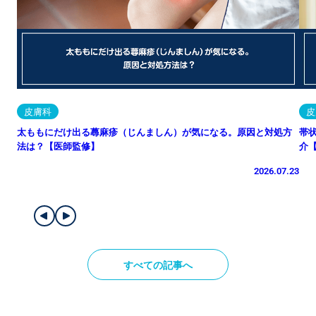
皮膚科
皮
太ももにだけ出る蕁麻疹（じんましん）が気になる。原因と対処方
帯
法は？【医師監修】
介
2026.07.23
すべての記事へ