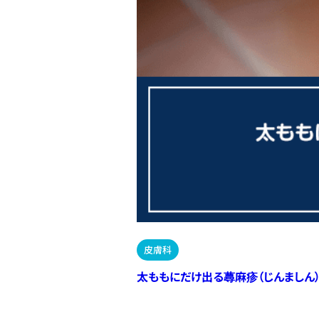
皮膚科
太ももにだけ出る蕁麻疹（じんましん