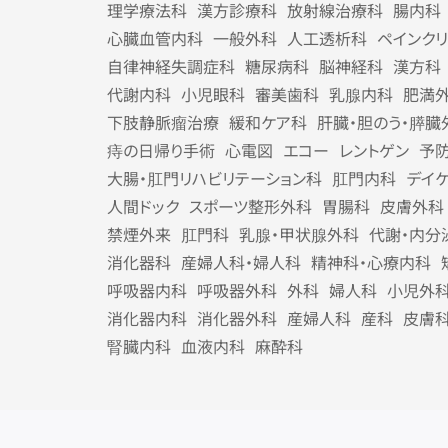
理学療法科
漢方診療科
放射線治療科
腸内科
心臓血管内科
一般外科
人工透析科
ペインク
自律神経失調症科
糖尿病科
脳神経科
漢方科
代謝内科
小児眼科
審美歯科
乳腺内科
肥満
下肢静脈瘤治療
緩和ケア科
肝臓・胆のう・膵臓
痔の日帰り手術
心電図
エコー
レントゲン
予
大腸・肛門リハビリテーション科
肛門内科
デイ
人間ドック
スポーツ整形外科
胃腸科
皮膚外科
禁煙外来
肛門科
乳腺・甲状腺外科
代謝・内分
消化器科
産婦人科・婦人科
精神科・心療内科
呼吸器内科
呼吸器外科
外科
婦人科
小児外
消化器内科
消化器外科
産婦人科
産科
皮膚
腎臓内科
血液内科
麻酔科