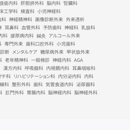
腫瘍内科
肝胆膵外科
脳内科
腎臓科
床工学科
検査科
小児神経科
内科
神経精神科
画像診断外来
外来透析
療
耳鼻科
血管外科
予防歯科
神経科
乳腺科
内科
膠原病内科
鍼灸
アルコール外来
科
専門外来
歯科口腔外科
小児歯科
診断
メンタルケア
糖尿病外来
甲状腺外来
科
老年精神科
一般検診
神経内科
AGA
科
漢方内科
呼吸器科
内視鏡内科
耳鼻咽喉科
マチ科
リハビリテーション科
内分泌内科
内科
線科
整形外科
歯科
気管食道内科
泌尿器科
科
肛門外科
胃腸内科
脳神経内科
脳神経外科