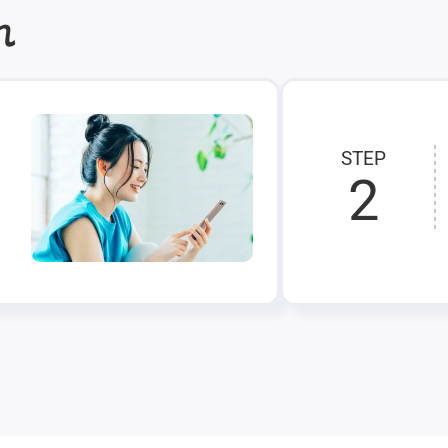
れ
STEP
2