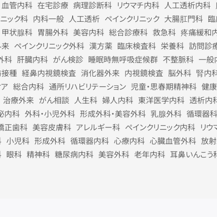
血管内科
在宅診療
病理診断科
リウマチ内科
人工透析内科
リニック科
内科一般
人工透析
ペインクリニック
大腸肛門科
臨
甲状腺科
胃腸外科
美容内科
総合診療科
救急科
疼痛緩和
外来
ペインクリニック外科
漢方薬
臨床検査科
栄養科
訪問診
外科
肝臓内科
がん検診
睡眠時無呼吸症候群
不整脈科
一般
防接種
経鼻内視鏡検査
消化器外来
内視鏡検査
脳外科
腎内
ケア
総合内科
通所リハビリテーション
児童・思春期精神科
健康
治療外来
がん相談
人生科
婦人内科
東洋医学内科
透析内
泌内科
外科・小児外科
形成外科・美容外科
乳腺外科
循環器
矯正歯科
美容皮膚科
アレルギー科
ペインクリニック内科
リウ
科
小児科
形成外科
循環器内科
心療内科
心臓血管外科
放射
科
眼科
精神科
糖尿病内科
美容外科
老年内科
耳鼻いんこう