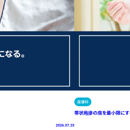
皮膚科
帯状疱疹の痕を最小限にす
2026.07.23