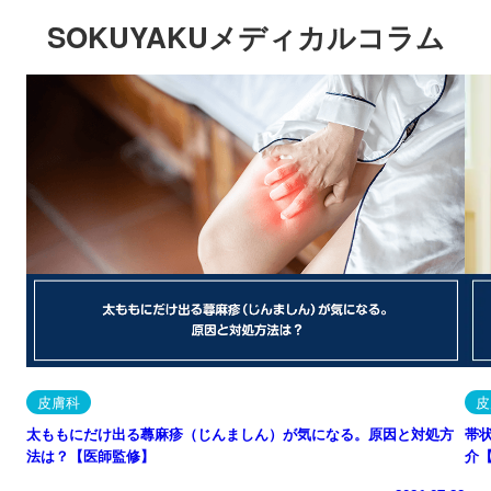
SOKUYAKUメディカルコラム
皮膚科
皮
太ももにだけ出る蕁麻疹（じんましん）が気になる。原因と対処方
帯
法は？【医師監修】
介