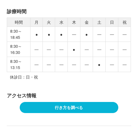
診療時間
時間
月
火
水
木
金
土
日
祝
8:30～
●
●
●
―
●
―
―
―
18:45
8:30～
―
―
―
●
―
―
―
―
16:30
8:30～
―
―
―
―
―
●
―
―
13:15
休診日：日・祝
アクセス情報
行き方を調べる