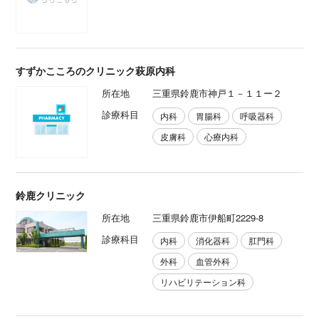
すずかこころのクリニック萩原内科
所在地
三重県鈴鹿市神戸１－１１ー２
診療科目
内科
胃腸科
呼吸器科
皮膚科
心療内科
鈴鹿クリニック
所在地
三重県鈴鹿市伊船町2229-8
診療科目
内科
消化器科
肛門科
外科
血管外科
リハビリテーション科