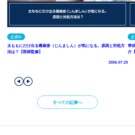
皮膚科
皮
太ももにだけ出る蕁麻疹（じんましん）が気になる。原因と対処方
帯
法は？【医師監修】
介
2026.07.23
すべての記事へ