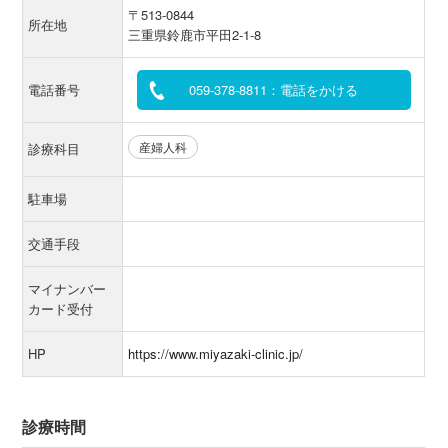
〒513-0844
所在地
三重県鈴鹿市平田2-1-8
電話番号
059-378-8811：電話をかける
産婦人科
診療科目
駐車場
交通手段
マイナンバー
カード受付
HP
https://www.miyazaki-clinic.jp/
診療時間