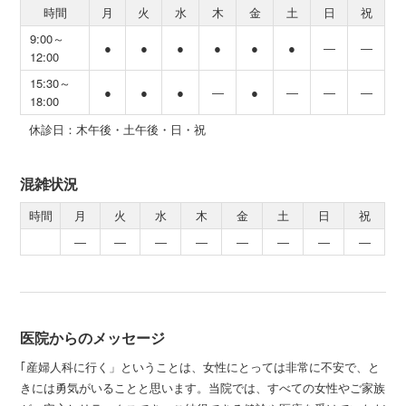
時間
月
火
水
木
金
土
日
祝
9:00～
●
●
●
●
●
●
―
―
12:00
15:30～
●
●
●
―
●
―
―
―
18:00
休診日：木午後・土午後・日・祝
混雑状況
時間
月
火
水
木
金
土
日
祝
―
―
―
―
―
―
―
―
医院からのメッセージ
｢産婦人科に行く」ということは、女性にとっては非常に不安で、と
きには勇気がいることと思います。当院では、すべての女性やご家族